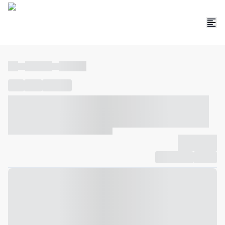
----
----- -----
----- -----
----
-----
---- ------
----- ----- -- ------ ---- ---- -- ----- ----- -----
--- ------
----- ----- -- ------ ----- ----- -- ------
-------------
Compartilhar
Favorito