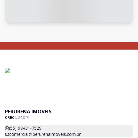
PERURENA IMOVEIS
CRECI:
24.049
(55) 98431-7529
comercial@perurenaimoveis.com.br