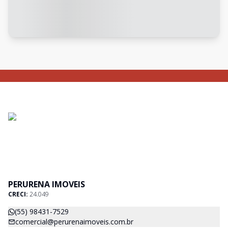
PERURENA IMOVEIS
CRECI:
24.049
(55) 98431-7529
comercial@perurenaimoveis.com.br