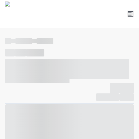
----
----- -----
----- -----
----
-----
---- ------
----- ----- -- ------ ---- ---- -- ----- ----- -----
--- ------
----- ----- -- ------ ----- ----- -- ------
-------------
Compartilhar
Favorito