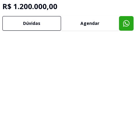
R$ 1.200.000,00
Dúvidas
Agendar
Imóveis semelhantes
Confira imóveis semelhantes
Cód:
1738
Comparar
Có