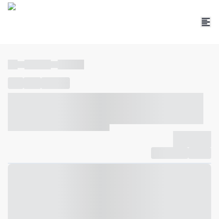
----
----- -----
----- -----
----
-----
---- ------
----- ----- -- ------ ---- ---- -- ----- ----- -----
--- ------
----- ----- -- ------ ----- ----- -- ------
-------------
Compartilhar
Favorito