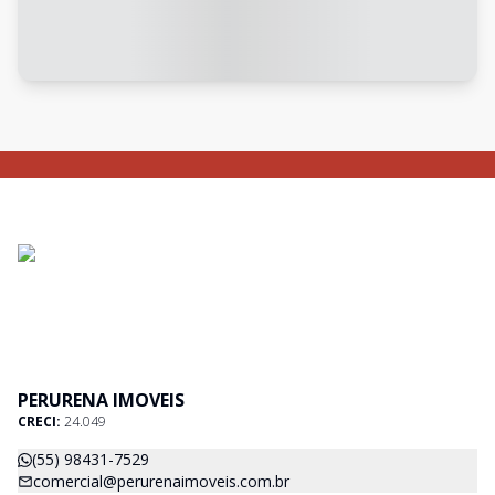
PERURENA IMOVEIS
CRECI:
24.049
(55) 98431-7529
comercial@perurenaimoveis.com.br