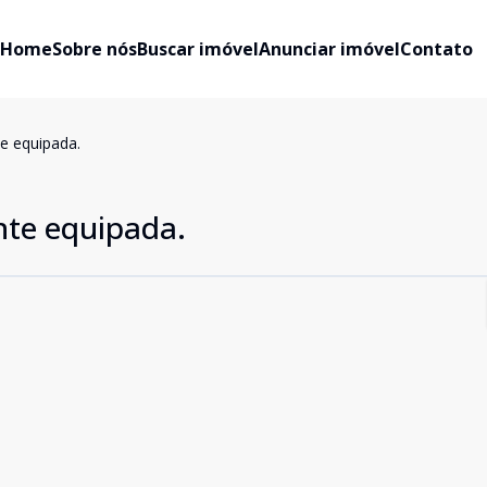
Home
Sobre nós
Buscar imóvel
Anunciar imóvel
Contato
e equipada.
nte equipada.