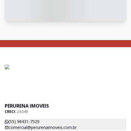
PERURENA IMOVEIS
CRECI:
24.049
(55) 98431-7529
comercial@perurenaimoveis.com.br