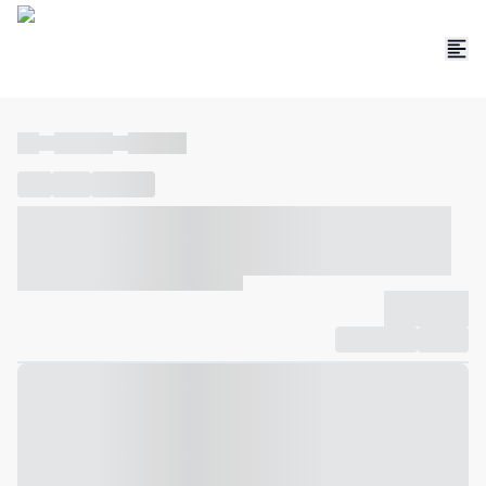
----
----- -----
----- -----
----
-----
---- ------
----- ----- -- ------ ---- ---- -- ----- ----- -----
--- ------
----- ----- -- ------ ----- ----- -- ------
-------------
Compartilhar
Favorito