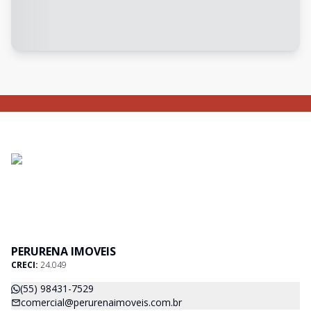
PERURENA IMOVEIS
CRECI:
24.049
(55) 98431-7529
comercial@perurenaimoveis.com.br