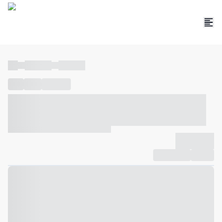
----
----- -----
----- -----
----
-----
---- ------
----- ----- -- ------ ---- ---- -- ----- ----- -----
--- ------
----- ----- -- ------ ----- ----- -- ------
-------------
Compartilhar
Favorito