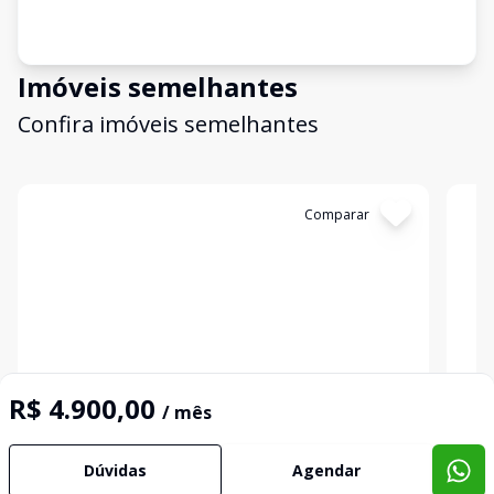
Imóveis semelhantes
Confira imóveis semelhantes
Cód:
1919
Comparar
Có
R$ 4.900,00
/ mês
Salas/Conjuntos
Sala
Sala comercial na Brigadeiro Canabarro
Sal
Dúvidas
Agendar
Centro, Santana do Livramento - RS
Cent