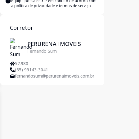
equipe possa entrar em contato de acordo com
a
política de privacidade e termos de serviço
Corretor
PERURENA IMOVEIS
Fernando Sum
57.980
(55) 99143-3041
fernandosum@perurenaimoveis.com.br