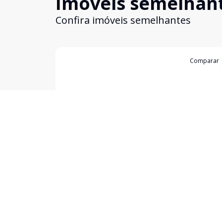
Imóveis semelhan
Confira imóveis semelhantes
Cód:
1955
Comparar
Terreno
Excepcional Terreno na Av. João Goulart
Kennedy, Santana do Livramento - RS
R$ 3.180.000,00
O mesmo com área total de 746,33 m².